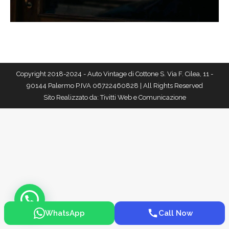
Copyright 2018-2024 - Auto Vintage di Cottone S. Via F. Cilea, 11 -
90144 Palermo P.IVA 06722460828 | All Rights Reserved
Sito Realizzato da:
Tivitti Web e Comunicazione
WhatsApp
Call Now