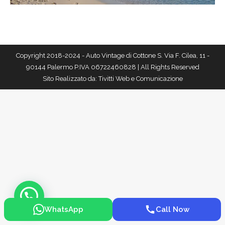
Copyright 2018-2024 - Auto Vintage di Cottone S. Via F. Cilea, 11 -
90144 Palermo P.IVA 06722460828 | All Rights Reserved
Sito Realizzato da:
Tivitti Web e Comunicazione
WhatsApp
Call Now