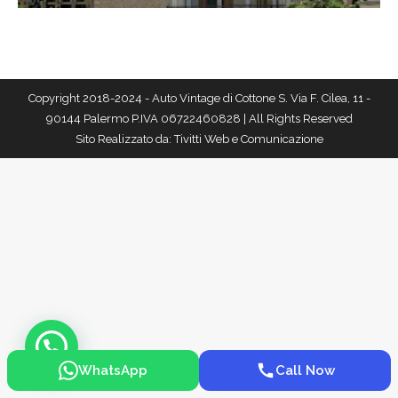
Copyright 2018-2024 - Auto Vintage di Cottone S. Via F. Cilea, 11 -
90144 Palermo P.IVA 06722460828 | All Rights Reserved
Sito Realizzato da:
Tivitti Web e Comunicazione
WhatsApp
Call Now