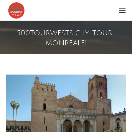
500TOURWESTSICILY-TOUR-
MONREALE1
Estás aquí: