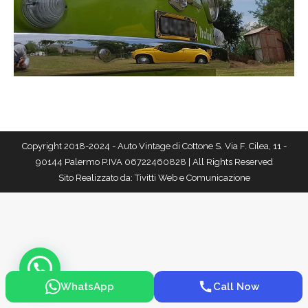
Copyright 2018-2024 - Auto Vintage di Cottone S. Via F. Cilea, 11 -
90144 Palermo P.IVA 06722460828 | All Rights Reserved
Sito Realizzato da:
Tivitti Web e Comunicazione
WhatsApp
Call Now