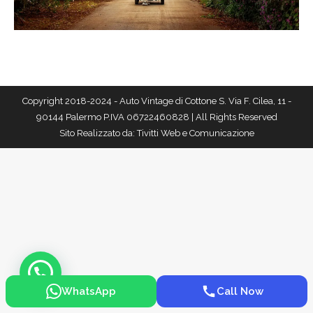
Copyright 2018-2024 - Auto Vintage di Cottone S. Via F. Cilea, 11 -
90144 Palermo P.IVA 06722460828 | All Rights Reserved
Sito Realizzato da:
Tivitti Web e Comunicazione
WhatsApp
Call Now