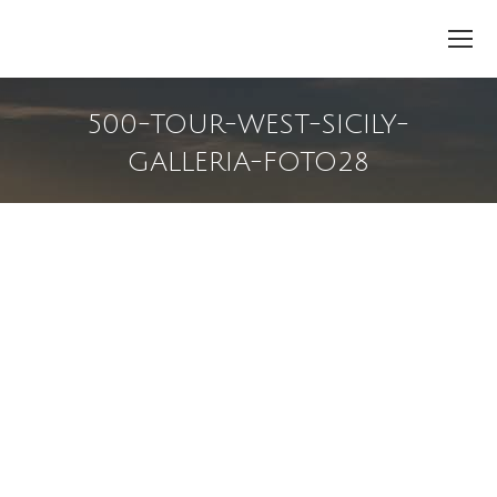
500-TOUR-WEST-SICILY-
GALLERIA-FOTO28
You are here: