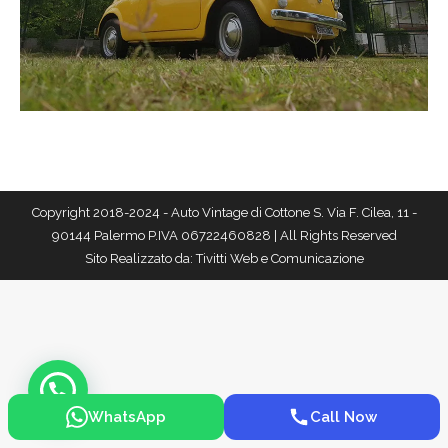
Copyright 2018-2024 - Auto Vintage di Cottone S. Via F. Cilea, 11 -
90144 Palermo P.IVA 06722460828 | All Rights Reserved
Sito Realizzato da:
Tivitti Web e Comunicazione
WhatsApp
Call Now