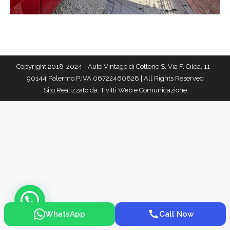
Copyright 2018-2024 - Auto Vintage di Cottone S. Via F. Cilea, 11 -
90144 Palermo P.IVA 06722460828 | All Rights Reserved
Sito Realizzato da:
Tivitti Web e Comunicazione
WhatsApp
Call Now