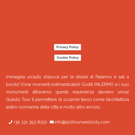
Privacy Policy
Cookie Policy
Immagina un'auto d'epoca per le strade di Palermo e sali a
bordo! Vivrai momenti indimenticabili! Goditi PALERMO e i suoi
monumenti attraverso questa esperienza davvero unica!
Questo Tour ti permetterà di scoprire tesori come l’architettura
arabo-normanna della città e molto altro ancora…
+39 331 393 8250
info@500tourwestsicily.com