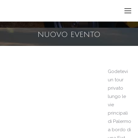
NUOVO EVENTO
You are here:
Godetevi
un tour
privato
lungo le
vie
principali
di Palermo
a bordo di