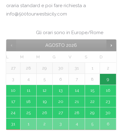
oraria standard e poi fare richiesta a
info@500tourwestsicily.com
Gli orari sono in
Europe/Rome
AGOSTO
2026
L
M
M
G
V
S
D
27
28
29
30
31
1
2
3
4
5
6
7
8
9
10
11
12
13
14
15
16
17
18
19
20
21
22
23
24
25
26
27
28
29
30
31
1
2
3
4
5
6