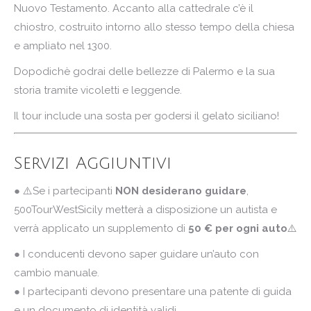
Nuovo Testamento. Accanto alla cattedrale c’è il
chiostro, costruito intorno allo stesso tempo della chiesa
e ampliato nel 1300.
Dopodichè godrai delle bellezze di Palermo e la sua
storia tramite vicoletti e leggende.
Il tour include una sosta per godersi il gelato siciliano!
Servizi Aggiuntivi
● ⚠️Se i partecipanti
NON desiderano guidare
,
500TourWestSicily metterà a disposizione un autista e
verrà applicato un supplemento di
50 € per ogni auto
⚠️
● I conducenti devono saper guidare un’auto con
cambio manuale.
● I partecipanti devono presentare una patente di guida
e un documento di identità validi.