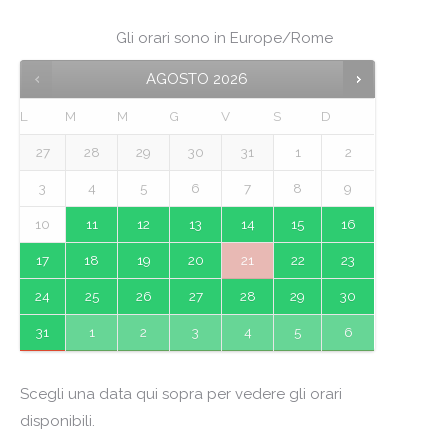
Gli orari sono in
Europe/Rome
AGOSTO
2026
L
M
M
G
V
S
D
27
28
29
30
31
1
2
3
4
5
6
7
8
9
10
11
12
13
14
15
16
17
18
19
20
21
22
23
24
25
26
27
28
29
30
31
1
2
3
4
5
6
Scegli una data qui sopra per vedere gli orari
disponibili.